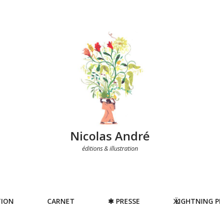
Nicolas André
éditions & illustration
TION
CARNET
✱ PRESSE
Ӝ LIGHTNING 