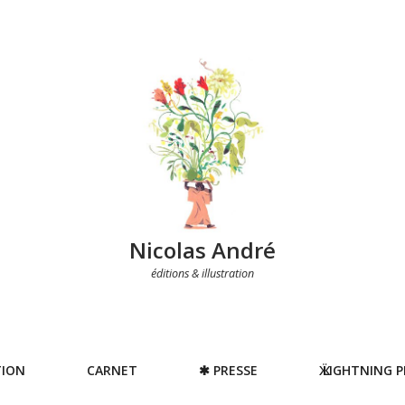
Nicolas André
éditions & illustration
TION
CARNET
✱ PRESSE
Ӝ LIGHTNING 